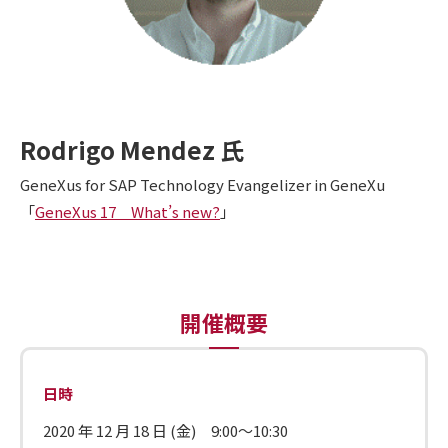
Rodrigo Mendez
氏
GeneXus for SAP Technology Evangelizer in GeneXu
「
GeneXus 17 What’s new?
」
開催概要
日時
2020 年 12 月 18 日 (金) 9:00～10:30