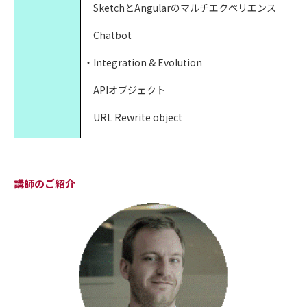
SketchとAngularのマルチエクペリエンス
Chatbot
・Integration & Evolution
APIオブジェクト
URL Rewrite object
BPM Suiteの改善
セキュリティ：GAM
講師のご紹介
・Expanded DevOps
GeneXus ServerのCI機能
2
ディスカッション