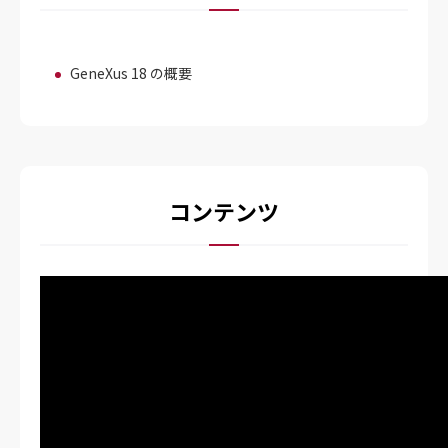
GeneXus 18 の概要
スーパーアプリ/ミニアプリの実装方法CI
レポーティングにおける改善点
Unanimoデザインシステムの詳細
コンテンツ
デザインシステムへの移行ビジョン
Chatbotの新機能利用方法