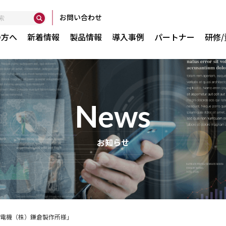
お問い合わせ
の方へ
新着情報
製品情報
導入事例
パートナー
研修
news
い
Globan
お知らせ
間で実現
GXser
GXtes
AuditP
Smart
電機（株）鎌倉製作所様」