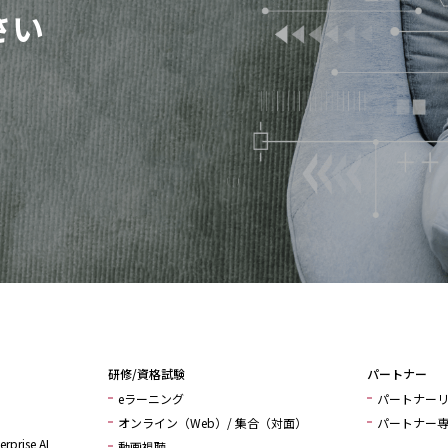
さい
研修/資格試験
パートナー
eラーニング
パートナー
オンライン（Web）/ 集合（対面）
パートナー
rprise AI
動画視聴