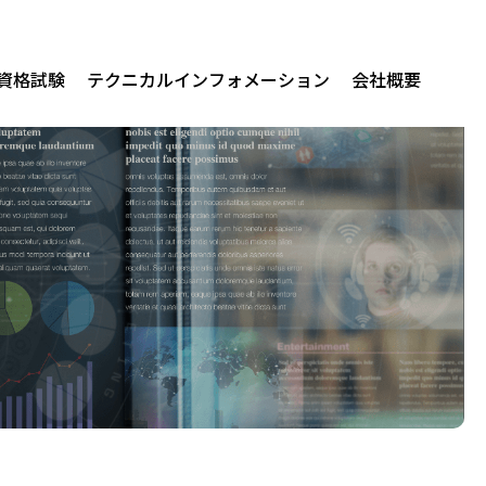
/資格試験
テクニカルインフォメーション
会社概要
関連製品
t Enterprise AI
ver
t v4
lus
DevicesPlus