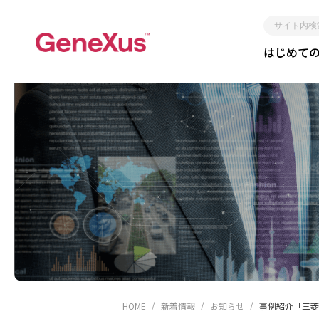
サ
はじめて
イ
ト
内
検
索
レガシー化しな
短期
HOME
新着情報
お知らせ
事例紹介「三菱