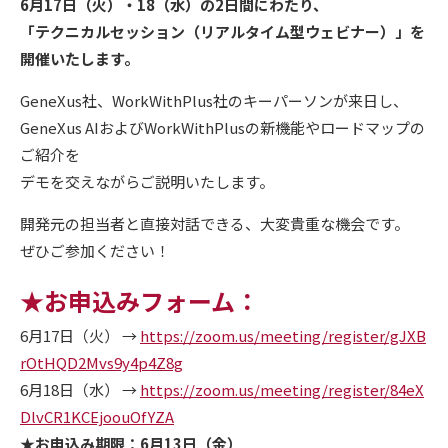
6月17日（火）・18（水）の2日間にわたり、
「テクニカルセッション（リアルタイム型ウェビナー）」を
開催いたします。
GeneXus社、WorkWithPlus社のキーパーソンが来日し、
GeneXus AIおよびWorkWithPlusの新機能やロードマップの
ご紹介を
デモを交えながらご説明いたします。
開発元の担当者と直接対話できる、大変貴重な機会です。
ぜひご参加ください！
★お申込みフォーム：
6月17日（火） →
https://zoom.us/meeting/register/gJXB
rOtHQD2Mvs9y4p4Z8g
6月18日（水） →
https://zoom.us/meeting/register/84eX
DlvCR1KCEjoouOfYZA
★お申込み期限：6月13日（金）