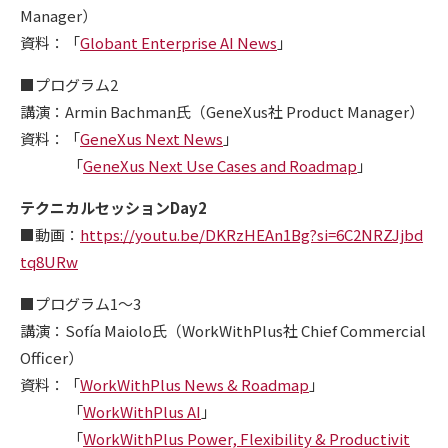
Manager）
資料：「
Globant Enterprise AI News
」
■プログラム2
講演：Armin Bachman氏（GeneXus社 Product Manager）
資料：「
GeneXus Next News
」
「
GeneXus Next Use Cases and Roadmap
」
テクニカルセッションDay2
■動画：
https://youtu.be/DKRzHEAn1Bg?si=6C2NRZJjbd
tq8URw
■プログラム1～3
講演：Sofía Maiolo氏（WorkWithPlus社 Chief Commercial
Officer）
資料：「
WorkWithPlus News & Roadmap
」
「
WorkWithPlus AI
」
「
WorkWithPlus Power, Flexibility & Productivit