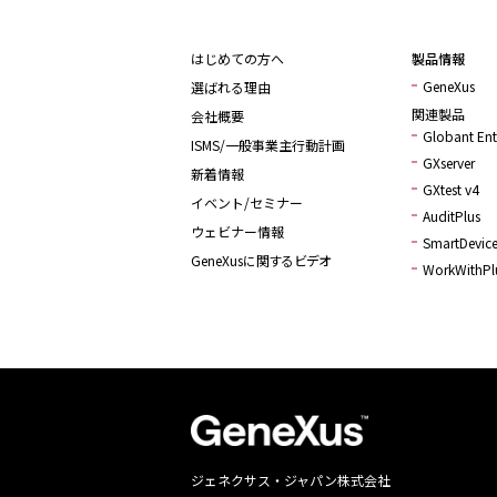
はじめての方へ
製品情報
GeneXus
選ばれる理由
関連製品
会社概要
Globant Ente
ISMS/一般事業主行動計画
GXserver
新着情報
GXtest v4
イベント/セミナー
AuditPlus
ウェビナー情報
SmartDevice
GeneXusに関するビデオ
WorkWithPl
ジェネクサス・ジャパン株式会社