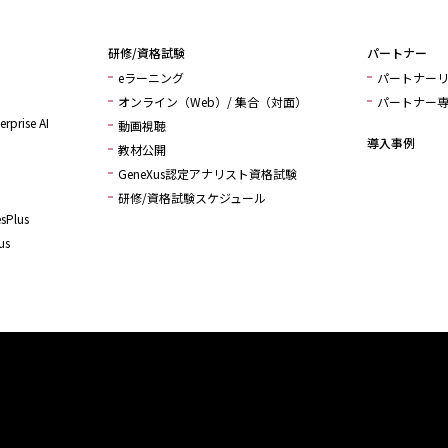
研修/資格試験
パートナー
eラーニング
パートナー
オンライン（Web）/ 集合（対面）
パートナー
rprise AI
動画視聴
導入事例
教材公開
GeneXus認定アナリスト資格試験
研修/資格試験スケジュール
sPlus
us