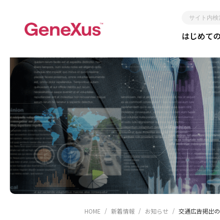
サ
はじめて
イ
ト
内
検
索
レガシー化しな
短期
HOME
新着情報
お知らせ
交通広告掲出の