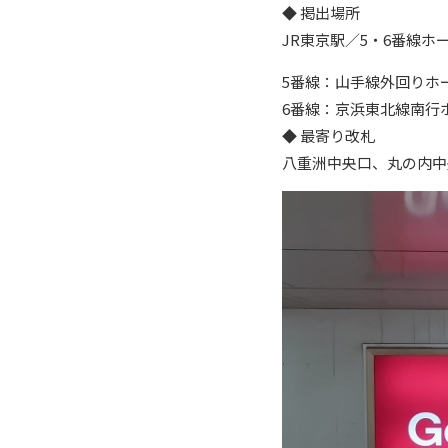
◆ 掲出場所
JR東京駅／5・6番線ホ
5番線：山手線外回りホー
6番線：京浜東北線南行ホ
◆ 最寄り改札
八重洲中央口、丸の内中