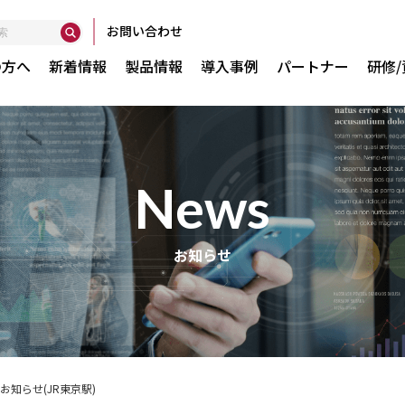
お問い合わせ
の方へ
新着情報
製品情報
導入事例
パートナー
研修
news
い
Globan
お知らせ
間で実現
GXser
GXtes
AuditP
Smart
お知らせ(JR東京駅)