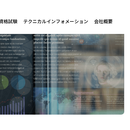
/資格試験
テクニカルインフォメーション
会社概要
関連製品
t Enterprise AI
ver
t v4
lus
DevicesPlus