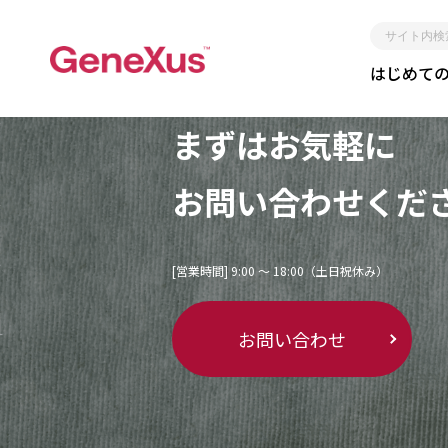
サ
はじめて
イ
Contact
ト
内
まずはお気軽に
検
索
お問い合わせくだ
レガシー化しな
[営業時間] 9:00 〜 18:00（土日祝休み）
短期
お問い合わせ