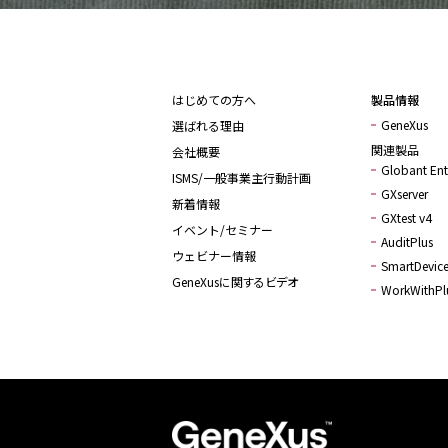
詳しく見る
はじめての方へ
製品情報
GeneXus
選ばれる理由
関連製品
会社概要
Globant Ente
ISMS/一般事業主行動計画
GXserver
新着情報
GXtest v4
イベント/セミナー
AuditPlus
ウェビナー情報
SmartDevice
GeneXusに関するビデオ
WorkWithPl