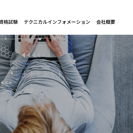
/資格試験
テクニカルインフォメーション
会社概要
関連製品
t Enterprise AI
ver
t v4
lus
DevicesPlus