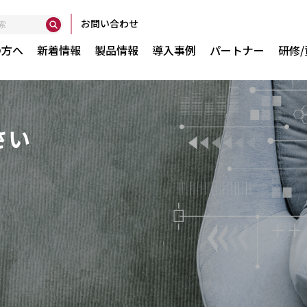
お問い合わせ
の方へ
新着情報
製品情報
導入事例
パートナー
研修
さい
い
Globan
間で実現
GXser
GXtes
AuditP
Smart