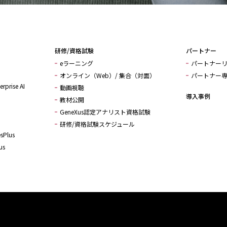
最新バージョン
WorkW
研修/資格試験
パートナー
eラーニング
パートナー
オンライン（Web）/ 集合（対面）
パートナー
rprise AI
動画視聴
導入事例
教材公開
GeneXus認定アナリスト資格試験
研修/資格試験スケジュール
sPlus
us